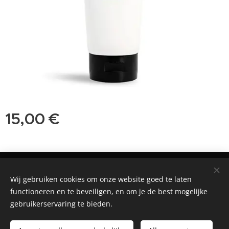
15,00
€
©2018 Praktijk voor Natuurgeneeskunde, Patricia Bouwman.
Nieuwstraat 50, 5271 AE, Sint-Michielsgestel
Wij gebruiken cookies om onze website goed te laten
functioneren en te beveiligen, en om je de best mogelijke
Mogelijk gemaakt door
Webnode
Cookies
gebruikerservaring te bieden.
Toevoegen aan de winkelwagen