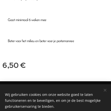
♥ Gaat minimaal 6 weken mee
♥ Beter voor het milieu en beter voor je portemonnee
6,50
€
©2018 Praktijk voor Natuurgeneeskunde, Patricia Bouwman.
Nieuwstraat 50, 5271 AE, Sint-Michielsgestel
Wij gebruiken cookies om onze website goed te laten
functioneren en te beveiligen, en om je de best mogelijke
Mogelijk gemaakt door
Webnode
Cookies
gebruikerservaring te bieden.