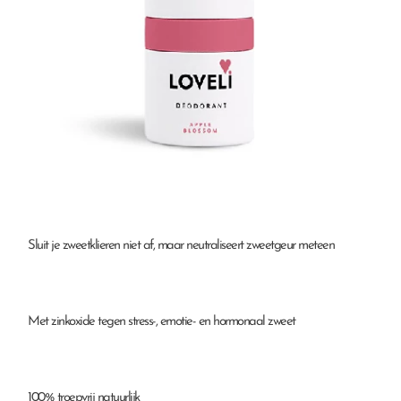
♥ Sluit je zweetklieren niet af, maar neutraliseert zweetgeur meteen
♥ Met zinkoxide tegen stress-, emotie- en hormonaal zweet
♥ 100% troepvrij natuurlijk