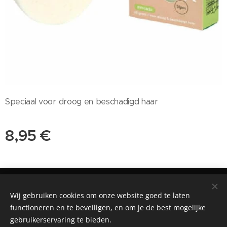
Speciaal voor droog en beschadigd haar
8,95
€
©2018 Praktijk voor Natuurgeneeskunde, Patricia Bouwman.
Nieuwstraat 50, 5271 AE, Sint-Michielsgestel
Wij gebruiken cookies om onze website goed te laten
functioneren en te beveiligen, en om je de best mogelijke
Mogelijk gemaakt door
Webnode
Cookies
gebruikerservaring te bieden.