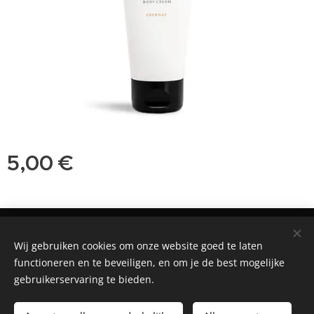
5,00
€
©2018 Praktijk voor Natuurgeneeskunde, Patricia Bouwman.
Nieuwstraat 50, 5271 AE, Sint-Michielsgestel
Wij gebruiken cookies om onze website goed te laten
functioneren en te beveiligen, en om je de best mogelijke
Mogelijk gemaakt door
Webnode
Cookies
gebruikerservaring te bieden.
Toevoegen aan de winkelwagen